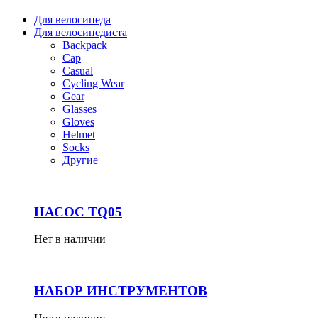
Для велосипеда
Для велосипедиста
Backpack
Cap
Casual
Cycling Wear
Gear
Glasses
Gloves
Helmet
Socks
Другие
НАСОС TQ05
Нет в наличии
НАБОР ИНСТРУМЕНТОВ